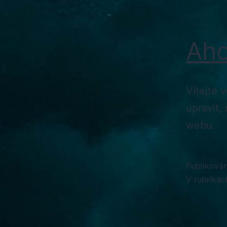
Aho
Vítejte 
upravit,
webu.
Publiková
V rubriká