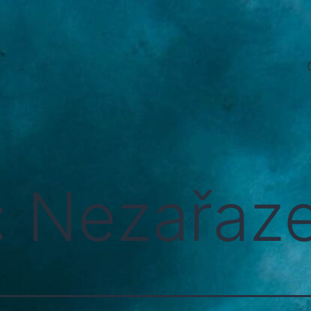
:
Nezařaz