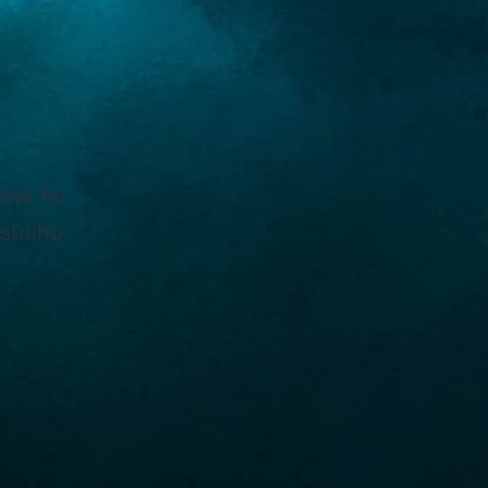
žete ho
astního