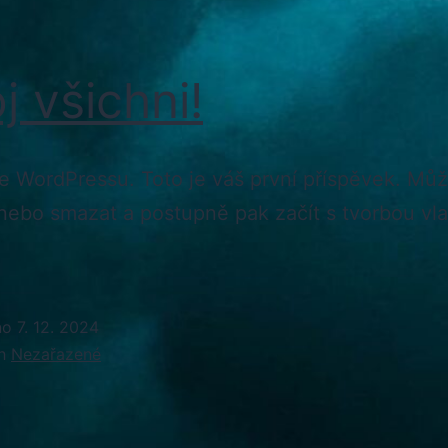
j všichni!
ve WordPressu. Toto je váš první příspěvek. Mů
 nebo smazat a postupně pak začít s tvorbou vl
no
7. 12. 2024
ch
Nezařazené