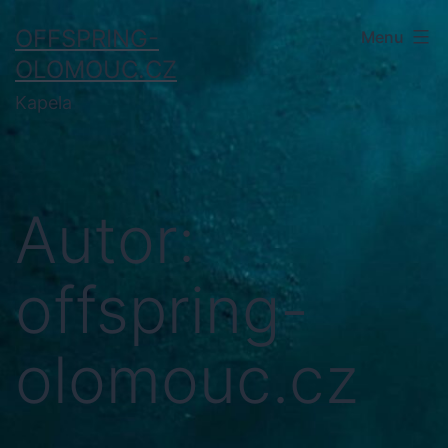
Přejít
OFFSPRING-
Menu
k
OLOMOUC.CZ
obsahu
Kapela
Autor:
offspring-
olomouc.cz